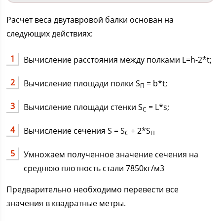
Расчет веса двутавровой балки основан на
следующих действиях:
Вычисление расстояния между полками L=h-2*t;
Вычисление площади полки S
= b*t;
П
Вычисление площади стенки S
= L*s;
С
Вычисление сечения S = S
+ 2*S
С
П
Умножаем полученное значение сечения на
среднюю плотность стали 7850кг/м3
Предварительно необходимо перевести все
значения в квадратные метры.