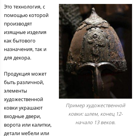
Это технология, с
помощью которой
производят
изящные изделия
как бытового
назначения, так и
для декора.
Продукция может
быть различной,
элементы
художественной
Пример художественной
ковки украшают
ковки: шлем, конец 12-
входные двери,
начало 13 веков.
ворота или калитки,
детали мебели или